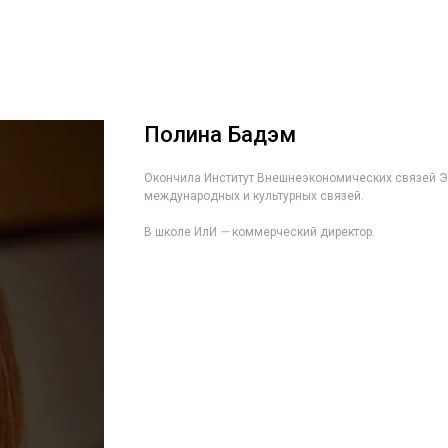
Полина Бадэм
Окончила Институт Внешнеэкономических связей Эк
международных и культурных связей.
В школе ИлИ
—
коммерческий директор.