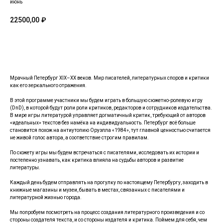
июнь
22500,00
₽
Купить
Мрачный Петербург XIX–XX веков. Мир писателей, литературных споров и критики
как его зеркального отражения.
В этой программе участники мы будем играть в большую сюжетно-ролевую игру
(DnD), в которой будут роли роли критиков, редакторов и сотрудников издательства.
В мире игры литературой управляет догматичный критик, требующий от авторов
«идеальных» текстов без намёка на индивидуальность. Петербург всё больше
становится похож на антиутопию Оруэлла «1984», тут главной ценностью считается
не живой голос автора, а соответствие строгим правилам.
По сюжету игры мы будем встречаться с писателями, исследовать их истории и
постепенно узнавать, как критика влияла на судьбы авторов и развитие
литературы.
Каждый день будем отправлять на прогулку по настоящему Петербургу, заходить в
книжные магазины и музеи, бывать в местах, связанных с писателями и
литературной жизнью города.
Мы попробуем посмотреть на процесс создания литературного произведения и со
стороны создателя текста, и со стороны издателя и критика. Поймем для себя, чем