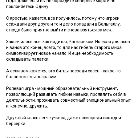
года, даже если вы не бороздите северные моря и не
поклоняетесь Одину.
С яростью, кажется, все получилось, потому что игроки
осаждали друг друга и то и дело попадали в Вальгаллу,
откуда было приятно выйти и снова взяться за меч.
Закончилось все, как водится, Рагнарёком. Но если для асов
и ванов это конец всего, то для нас гибель старого мира
символизирует новое начало. И еще необходимость
складывать палатки.
А если вам кажется, это битвы посреди сосен - какое-то
баловство, мы возразим.
Ролевая игра - мощный образовательный инструмент,
позволяющий развивать гибкие навыки, проявлять себя в
деятельности, проживать совместный эмоциональный опыт
и, конечно, дружить.
Дружный класс легче учится, даже если среди них одни
берсерки.