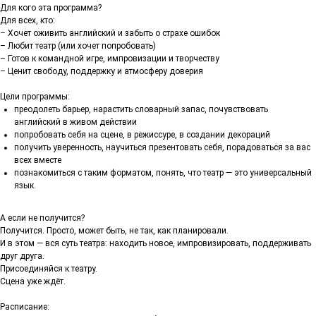
Для кого эта программа?
Для всех, кто:
– Хочет оживить английский и забыть о страхе ошибок
– Любит театр (или хочет попробовать)
– Готов к командной игре, импровизации и творчеству
– Ценит свободу, поддержку и атмосферу доверия
Цели программы:
преодолеть барьер, нарастить словарный запас, почувствовать
английский в живом действии
попробовать себя на сцене, в режиссуре, в создании декораций
получить уверенность, научиться презентовать себя, порадоваться за вас
всех вместе
познакомиться с таким форматом, понять, что театр — это универсальный
язык.
А если не получится?
Получится. Просто, может быть, не так, как планировали.
И в этом — вся суть театра: находить новое, импровизировать, поддерживать
друг друга.
Присоединяйся к театру.
Сцена уже ждёт.
Расписание: