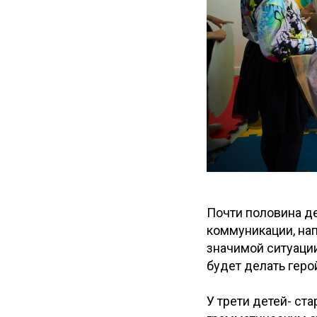
Почти половина де
коммуникации, на
значимой ситуации
будет делать геро
У трети детей- с