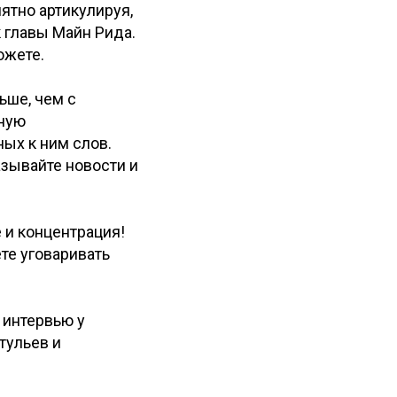
нятно артикулируя,
к главы Майн Рида.
ожете.
ьше, чем с
нную
ых к ним слов.
зывайте новости и
 и концентрация!
те уговаривать
 интервью у
тульев и