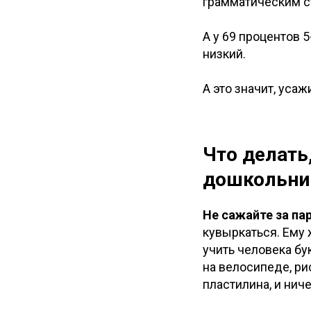
грамматическим с
А у 69 процентов 
низкий.
А это значит, усаж
Что делать
дошкольник
Не сажайте за па
кувыркаться. Ему 
учить человека бу
на велосипеде, ри
пластилина, и нич