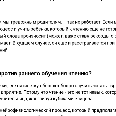
м мы тревожным родителям, — так не работает. Если
оцесс и учить ребенка, который к чтению еще не гото
рый слова произносит (может, даже ставя рекорды с 
мает. В худшем случае, он еще и расстраивается при 
ний.
против раннего обучения чтению?
и, где пятилетку обещают бодро научить читать - в
приятие. Потому что чтение - это не тот навык, кото
учительница, жонглируя кубиками Зайцева.
нейрофизиологический процесс, который предполагае