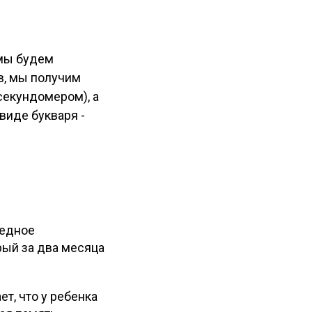
 мы будем
в, мы получим
секундомером), а
виде букваря -
редное
рый за два месяца
т, что у ребенка