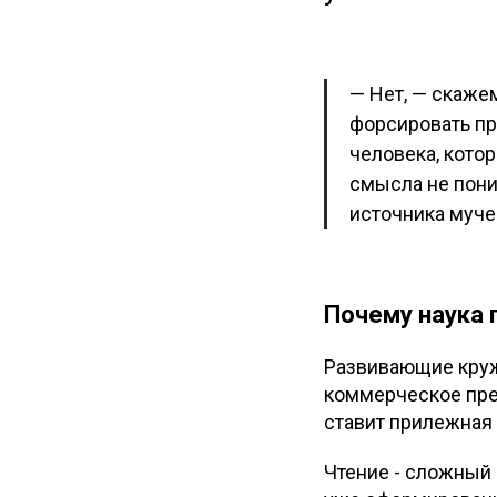
— Нет, — скаже
форсировать пр
человека, кото
смысла не пони
источника муче
Почему наука 
Развивающие кружк
коммерческое пред
ставит прилежная 
Чтение - сложный 