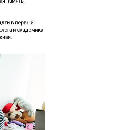
ая память,
 идти в первый
олога и академика
жная.