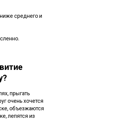
 ниже среднего и
ысленно.
звитие
у?
лях, прыгать
уг очень хочется
еске, объезжаются
е, лепятся из