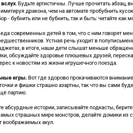
 вслух
. Будьте артистичны. Лучше прочитать абзац, в
 имитируя дракона, чем на автомате пробубнить кусо
р - бубнить или не бубнить, так и быть: читайте как м
еда современных детей в том, что с ним говорят мен
редшественников. Устная речь уходит в полуписьме
джетах, в итоге, наши дети слышат меньше обращенн
йки, обсуждайте здоровье плюшевых друзей, переска
ерес к новостям из жизни игрушечного поезда.
ьные игры.
Вот где здорово прокачиваются внимание
точки и фишки страшно азартны, так что вы сами буде
щё партию.
е абсурдные истории, записывайте подкасты, берите
самых страшных мире монстров, делайте домики из с
т воображаемых акул.