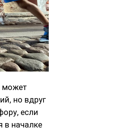
е может
ий, но вдруг
фору, если
я в началке