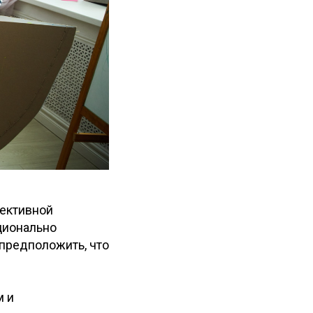
фективной
ционально
 предположить, что
м и