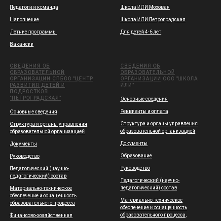
Педагоги и команда
Школа ИЛИ Моховая
Наполнение
Школа ИЛИ Петроградская
Летние программы
Для детей 4-6 лет
Вакансии
СВЕДЕНИЯ ОБ
СВЕДЕНИЯ ОБ
ОБРАЗОВАТЕЛЬНОЙ
ОБРАЗОВАТЕЛЬНОЙ
ОРГАНИЗАЦИИ СПБОО "ЦЕНТР
ОРГАНИЗАЦИИ
ООО "ШКОЛА
РАЗВИТИЯ ДЕТЕЙ И
ИЛИ"
ПОДРОСТКОВ
"ПЕТРОГРАДСКАЯ"
Основные сведения
Реквизиты и оплата
Основные сведения
Структура и органы управления
Структура и органы управления
образовательной организацией
образовательной организацией
Документы
Документы
Образование
Руководство
Руководство
Педагогический (научно-
педагогический) состав
Педагогический (научно-
педагогический) состав
Материально-техническое
обеспечение и оснащенность
Материально-техническое
образовательного процесса
обеспечение и оснащенность
образовательного процесса
,
Финансово-хозяйственная